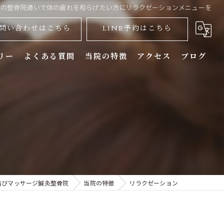
巽の整骨院通いで体の疲れを和らげたい方にリラクゼーションメニューを
問い合わせはこちら
LINE予約はこちら
リー
よくある質問
当院の特徴
アクセス
ブログ
訪問
姿勢矯正
リラクゼーション
O脚矯正
結びマッサージ鍼灸整骨院
当院の特徴
リラクゼーション
美容鍼灸