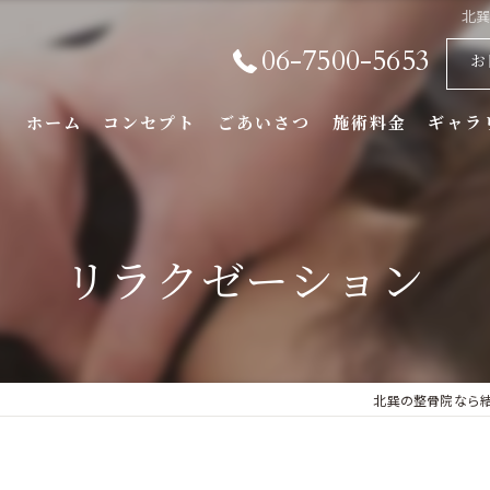
北
06-7500-5653
お
ホーム
コンセプト
ごあいさつ
施術料金
ギャラ
リラクゼーション
北巽の整骨院なら