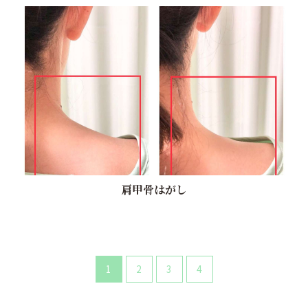
肩甲骨はがし
1
2
3
4