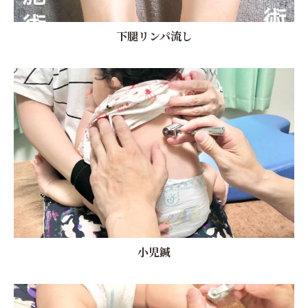
下腿リンパ流し
小児鍼