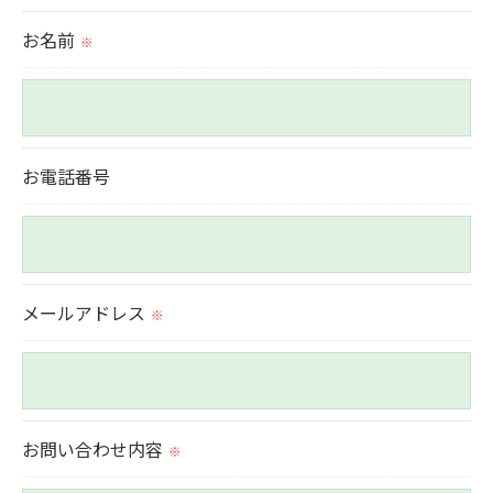
られた場合を除き、
お名前
※
取得した個人情報を第三者に提供することはいたし
ません。
＜個人情報の委託について＞
お電話番号
当社では、利用目的の達成に必要な範囲において、
個人情報を外部に委託する場合があります。
これらの委託先に対しては個人情報保護契約等の措
置をとり、適切な監督を行います。
メールアドレス
※
＜個人情報の安全管理＞
当社では、個人情報の漏洩等がなされないよう、適
切に安全管理対策を実施します。
お問い合わせ内容
※
＜個人情報を与えなかった場合に生じる結果＞