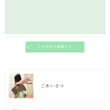
必要な情報を頂けない場合は、それに対応した当社
のサービスをご提供できない場合がございますので
予めご了承ください。
＜個人情報の開示･訂正・削除･利用停止の手続につ
いて＞
当社では、お客様の個人情報の開示･訂正･削除・利
用停止の手続を定めさせて頂いております。
ご本人である事を確認のうえ、対応させて頂きま
す。
個人情報の開示･訂正･削除・利用停止の具体的手続
ごあいさつ
きにつきましては、お電話でお問合せ下さい。