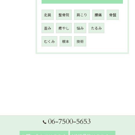
北巽
整骨院
肩こり
腰痛
骨盤
歪み
癒やし
悩み
たるみ
むくみ
根本
技術
06-7500-5653