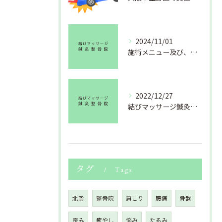
2024/11/01
施術メニュー及び、料金改定のお知らせ
2022/12/27
結びマッサージ鍼灸整骨院より年末のご挨拶
タグ
Tags
北巽
整骨院
肩こり
腰痛
骨盤
歪み
癒やし
悩み
たるみ