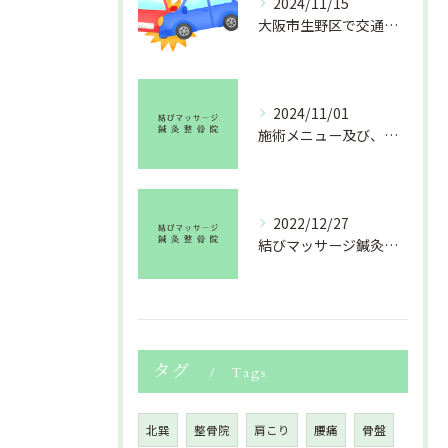
2024/11/15
大阪市生野区で交通事故のおケガ(むちうち・捻挫・打撲・挫傷 等)でお困りの方、北巽にある結びマッサージ鍼灸整骨院にお任せください。
2024/11/01
施術メニュー及び、料金改定のお知らせ
2022/12/27
結びマッサージ鍼灸整骨院より年末のご挨拶
タグ
Tags
北巽
整骨院
肩こり
腰痛
骨盤