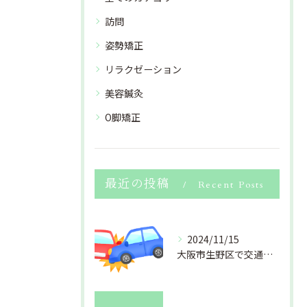
訪問
姿勢矯正
リラクゼーション
美容鍼灸
O脚矯正
最近の投稿
Recent Posts
2024/11/15
大阪市生野区で交通事故のおケガ(むちうち・捻挫・打撲・挫傷 等)でお困りの方、北巽にある結びマッサージ鍼灸整骨院にお任せください。