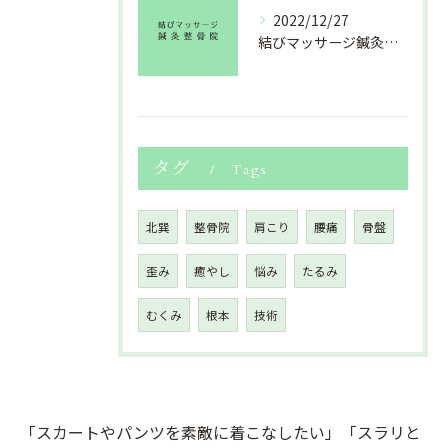
2022/12/27
結びマッサージ鍼灸整骨院より年末のご挨拶
タグ
Tags
北巽
整骨院
肩こり
腰痛
骨盤
歪み
癒やし
悩み
たるみ
むくみ
根本
技術
「スカートやパンツを素敵に着こなしたい」「スラリと