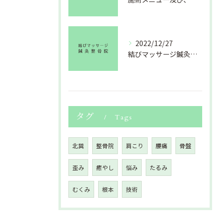
2022/12/27
結びマッサージ鍼灸整骨院より年末のご挨拶
タグ
Tags
北巽
整骨院
肩こり
腰痛
骨盤
歪み
癒やし
悩み
たるみ
むくみ
根本
技術