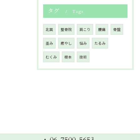
タグ
Tags
北巽
整骨院
肩こり
腰痛
骨盤
歪み
癒やし
悩み
たるみ
むくみ
根本
技術